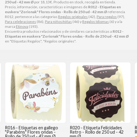
250 ud - 42 mm Ø
por
18,13
€
. Producto en stock, recogida en tienda.
Precio, información, características e imágenes de
R012 - Etiquetas en
euskera "Zorionak" Flores ondas - Rollo de 250 ud - 42 mm Ø
referencia
R012, pertenece a las categorías
Regalos originales
(42),
Para regalos
(97),
Para celebraciones
(86),
Para niños/niñas
(46) y
Regalos Idiomas
(6) y a la
marca
Etinova
(193).
Encuentra productos relacionados y de similares características a
R012 -
Etiquetas en euskera "Zorionak" Flores ondas - Rollo de 250 ud - 42 mm Ø
en "Etiquetas Regalos", "Regalos originales".
R016 - Etiquetas en gallego
R020 - Etiqueta Felicidades
R
d
"Parabéns" Flores ondas -
Retro - Rollo de 250 ud - 42
R
Rollo de 250 ud - 42 mm Ø
mm Ø