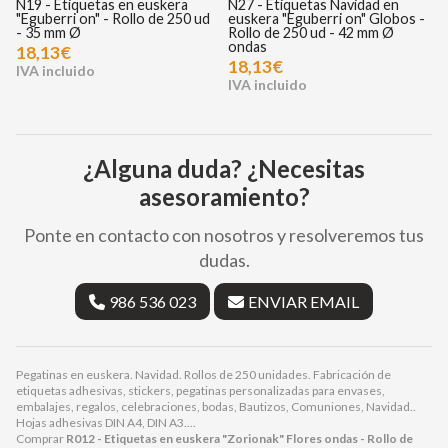
N19 - Etiquetas en euskera
N27 - Etiquetas Navidad en
I
"Eguberri on" - Rollo de 250 ud
euskera "Eguberri on" Globos -
G
- 35 mm Ø
Rollo de 250 ud - 42 mm Ø
ondas
18,13€
18,13€
¿Alguna duda? ¿Necesitas
asesoramiento?
Ponte en contacto con nosotros y resolveremos tus
dudas.
986 536 023
ENVIAR EMAIL
Pegatinas en euskera. Navidad. Rollos de 250 unidades. Fabricación de
etiquetas adhesivas, stickers, pegatinas personalizadas para envases,
embalajes, regalos, celebraciones, bodas, Bautizos, Comuniones, Navidad..
Hojas adhesivas DIN A4, DIN A3....
Comprar
R012 - Etiquetas en euskera "Zorionak" Flores ondas - Rollo de