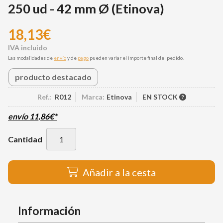
250 ud - 42 mm Ø
(Etinova)
18,13
€
Las modalidades de
envío
y de
pago
pueden variar el importe final del pedido.
producto destacado
Ref.:
R012
Marca:
Etinova
EN STOCK
envío
11,86
€
*
Cantidad
Añadir a la cesta
Información