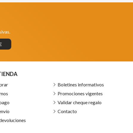
ivas.
E
TIENDA
prar
Boletines informativos
omos
Promociones vigentes
 pago
Validar cheque regalo
envío
Contacto
 devoluciones