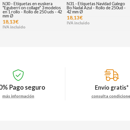
N30 - Etiquetas en euskera
N31 - Etiquetas Navidad Galego
"Eguberri on collage" 3 modelos
Bo Nadal Azul - Rollo de 250ud -
en 1 rollo - Rollo de 250 uds - 42
42 mm Ø
mm Ø
18,13€
18,13€
0%
Pago seguro
Envío gratis*
más información
consulta condicion