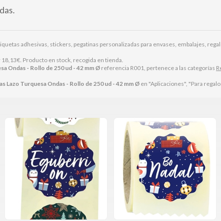
das.
 etiquetas adhesivas, stickers, pegatinas personalizadas para envases, embalajes, re
r
18,13
€
. Producto en stock, recogida en tienda.
sa Ondas - Rollo de 250 ud - 42 mm Ø
referencia R001, pertenece a las categorías
R
as Lazo Turquesa Ondas - Rollo de 250 ud - 42 mm Ø
en "Aplicaciones", "Para regalo