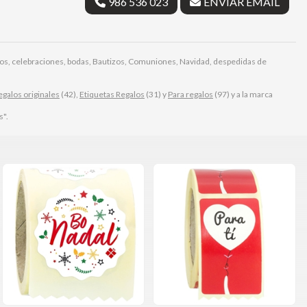
986 536 023
ENVIAR EMAIL
galos, celebraciones, bodas, Bautizos, Comuniones, Navidad, despedidas de
egalos originales
(42),
Etiquetas Regalos
(31) y
Para regalos
(97) y a la marca
s".