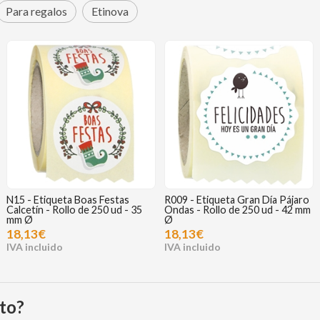
Para regalos
Etinova
N15 - Etiqueta Boas Festas
R009 - Etiqueta Gran Día Pájaro
Calcetín - Rollo de 250 ud - 35
Ondas - Rollo de 250 ud - 42 mm
mm Ø
Ø
18,13€
18,13€
to?