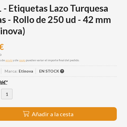
 - Etiquetas Lazo Turquesa
s - Rollo de 250 ud - 42 mm
tinova)
€
s de
envío
y de
pago
pueden variar el importe final del pedido.
Marca:
Etinova
EN STOCK
86
€
*
Añadir a la cesta