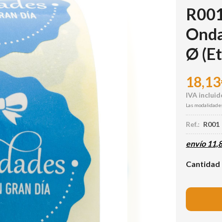
R001
Onda
Ø
(E
18,13
Las modalidade
Ref.:
R001
envío
11,
Cantidad