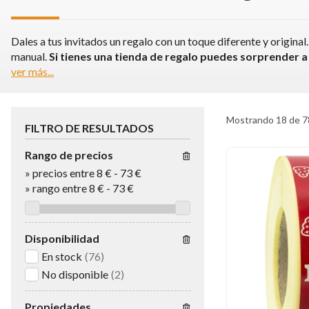
Dales a tus invitados un regalo con un toque diferente y origin
manual.
Si tienes una tienda de regalo puedes sorprender a
ver más...
Mostrando 18 de 7
FILTRO DE RESULTADOS
Rango de precios
»
precios entre 8 €
-
73 €
»
rango entre
8
€
-
73
€
Disponibilidad
En stock
(76)
No disponible
(2)
Propiedades