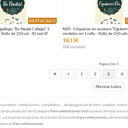
DESTACADO
gallego "Bo Nadal Collage" 3
N30 - Etiquetas en euskera "Eguberri
- Rollo de 250 ud - 42 mm Ø
modelos en 1 rollo - Rollo de 250 ud
18,13€
Página 3 de 5
1
2
3
4
Mostrar todos
ra eventos, celebraciones, cumpleaños.... Amplia gama de diseños, medidas, material
compra productos de la categoría
Para celebraciones
(Aplicaciones) al mejor precio 
características y precios de artículos de la familia
Para celebraciones
, pertenecient
fertas en
Para celebraciones
.