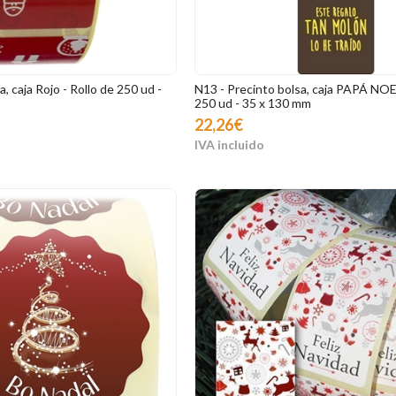
, caja Rojo - Rollo de 250 ud -
N13 - Precinto bolsa, caja PAPÁ NOEL
250 ud - 35 x 130 mm
22,26€