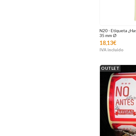
N20 - Etiqueta ¿Has
35 mm Ø
18,13€
OUTLET