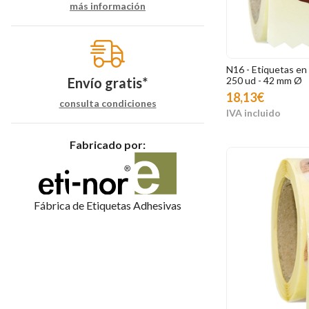
más información
N16 - Etiquetas en 
250 ud - 42 mm Ø
Envío gratis*
18,13€
consulta condiciones
Fabricado por:
Fábrica de Etiquetas Adhesivas