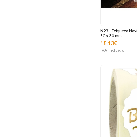
N23 - Etiqueta Navi
50 x 30 mm
18,13€