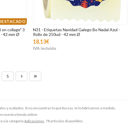
DESTACADO
 on collage" 3
N31 - Etiquetas Navidad Galego Bo Nadal Azul -
s - 42 mm Ø
Rollo de 250ud - 42 mm Ø
18,13€
5
es y acabados. Si no encuentras lo que buscas, te lo fabricamos a medida..
en nuestra tienda online.
e a la categoría
Aplicaciones
. 78 artículos disponibles.