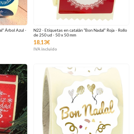
l" Árbol Azul -
N22 - Etiquetas en catalán "Bon Nadal" Roja - Rollo
de 250 ud - 50 x 50 mm
18,13€