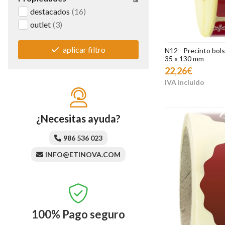
destacados
(16)
outlet
(3)
aplicar filtro
N12 - Precinto bolsa
35 x 130 mm
22,26€
¿Necesitas ayuda?
986 536 023
INFO@ETINOVA.COM
100%
Pago seguro