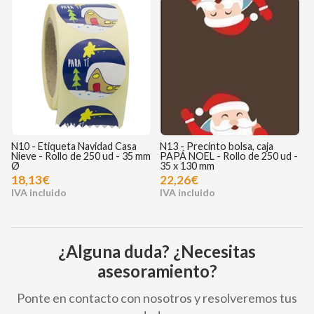
N13 - Precinto bolsa, caja
N18 - Etiqueta Feliz Navidad
N
m
PAPÁ NOEL - Rollo de 250 ud -
Collage - Rollo de 250ud - 50 x
-
35 x 130 mm
30 mm
22,26€
18,13€
¿Alguna duda? ¿Necesitas
asesoramiento?
Ponte en contacto con nosotros y resolveremos tus