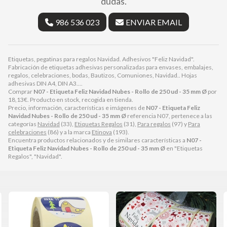
dudas.
986 536 023
ENVIAR EMAIL
Etiquetas, pegatinas para regalos Navidad. Adhesivos "Feliz Navidad".
Fabricación de etiquetas adhesivas personalizadas para envases, embalajes,
regalos, celebraciones, bodas, Bautizos, Comuniones, Navidad.. Hojas
adhesivas DIN A4, DIN A3....
Comprar
N07 - Etiqueta Feliz Navidad Nubes - Rollo de 250 ud - 35 mm Ø
por
18,13
€
. Producto en stock, recogida en tienda.
Precio, información, características e imágenes de
N07 - Etiqueta Feliz
Navidad Nubes - Rollo de 250 ud - 35 mm Ø
referencia N07, pertenece a las
categorías
Navidad
(33),
Etiquetas Regalos
(31),
Para regalos
(97) y
Para
celebraciones
(86) y a la marca
Etinova
(193).
Encuentra productos relacionados y de similares características a
N07 -
Etiqueta Feliz Navidad Nubes - Rollo de 250 ud - 35 mm Ø
en "Etiquetas
Regalos", "Navidad".