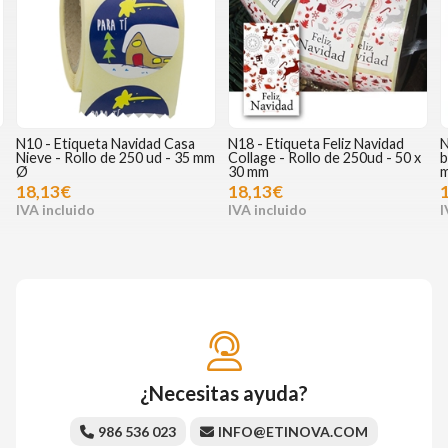
N18 - Etiqueta Feliz Navidad
N20 - Etiqueta ¿Has sido
N
m
Collage - Rollo de 250ud - 50 x
bueno? - Rollo de 250 ud - 35
-
30 mm
mm Ø
18,13€
18,13€
¿Necesitas ayuda?
986 536 023
INFO@ETINOVA.COM