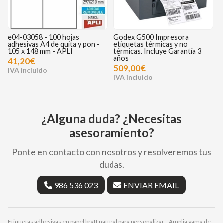
e04-03058 - 100 hojas
Godex G500 Impresora
K
adhesivas A4 de quita y pon -
etiquetas térmicas y no
1
105 x 148 mm - APLI
térmicas. Incluye Garantía 3
c
años
41,20€
509,00€
¿Alguna duda? ¿Necesitas
asesoramiento?
Ponte en contacto con nosotros y resolveremos tus
dudas.
986 536 023
ENVIAR EMAIL
Etiquetas adhesivas en papel kraft natural para personalizar. . Amplia gama de