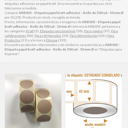
etiquetas adhesivas en papel kraft. Si no encuentras lo que buscas, te lo
fabricamos a medida.
Comprar
KRB005 - Etiqueta papel kraft adhesivo - Rollo de 500 ud - 50 mm Ø
por
30,25
€
. Producto en stock, recogida en tienda.
Precio, información, características e imágenes de
KRB005 - Etiqueta papel
kraft adhesivo - Rollo de 500 ud - 50 mm Ø
referencia KRB005, pertenece a
las categorías
Kraft
(5),
Etiquetas para Imprimir
(38),
Para regalos
(97),
Para
celebraciones
(86),
Para refrigerados
(26),
Para Alimentación
(26) y
Para
Productos
(21) y a la marca
Etinova
(193).
Encuentra productos relacionados y de similares características a
KRB005 -
Etiqueta papel kraft adhesivo - Rollo de 500 ud - 50 mm Ø
en "Etiquetas para
Imprimir".