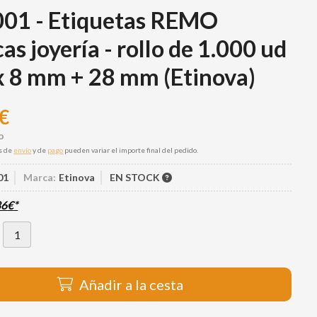
01 - Etiquetas REMO
as joyería - rollo de 1.000 ud
 x 8 mm + 28 mm
(Etinova)
€
s de
envío
y de
pago
pueden variar el importe final del pedido.
01
Marca:
Etinova
EN STOCK
86
€
*
Añadir a la cesta