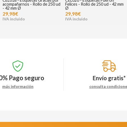
CEL018 - Etiquetas Gracias por
CEL020 - Etiquetas Fueron
acompañarnos - Rollo de 250 ud
Felices - Rollo de 250 ud - 42 mm
- 42 mm Ø
Ø
29,98€
29,98€
0%
Pago seguro
Envío gratis*
más información
consulta condicion