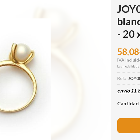
JOY0
blanc
- 20
58,08
Las modalidade
Ref.:
JOY0
envío
11,
Cantidad