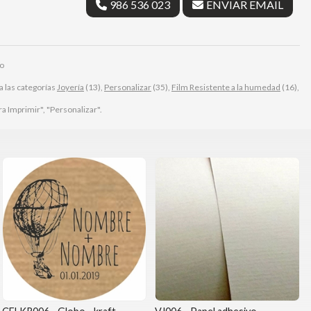
986 536 023
ENVIAR EMAIL
io
 las categorías
Joyería
(13),
Personalizar
(35),
Film Resistente a la humedad
(16),
a Imprimir", "Personalizar".