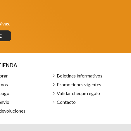
ivas.
E
TIENDA
prar
Boletines informativos
omos
Promociones vigentes
 pago
Validar cheque regalo
envío
Contacto
 devoluciones