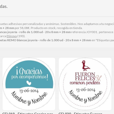
das.
iquetas adhesivas personalizadas y anónimas. Sostenibles. Nos adaptamos a tu negoc
 mm + 28 mm
por
58,08
€
. Producto en stock, recogida en tienda.
cas joyería - rollo de 1.000 ud - 20 x 8 mm + 28 mm
referencia JOY001 , pertenece a
marca
Etinova
(193).
etas REMO blancas joyería - rollo de 1.000 ud - 20 x 8 mm + 28 mm
en "Etiquetas par