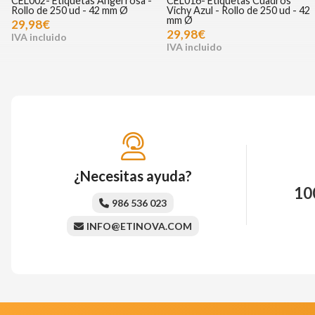
CEL002- Etiquetas Ángel rosa -
CEL016- Etiquetas Cuadros
Rollo de 250 ud - 42 mm Ø
Vichy Azul - Rollo de 250 ud - 42
mm Ø
29,98€
29,98€
¿Necesitas ayuda?
10
986 536 023
INFO@ETINOVA.COM