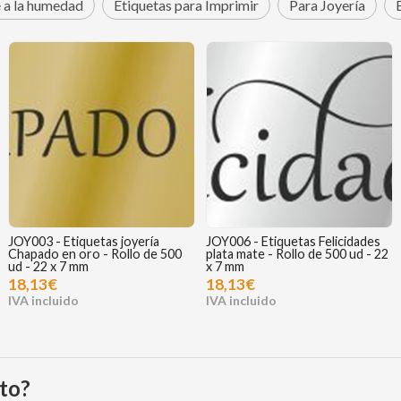
e a la humedad
Etiquetas para Imprimir
Para Joyería
JOY003 - Etiquetas joyería
JOY006 - Etiquetas Felicidades
Chapado en oro - Rollo de 500
plata mate - Rollo de 500 ud - 22
ud - 22 x 7 mm
x 7 mm
18,13€
18,13€
to?