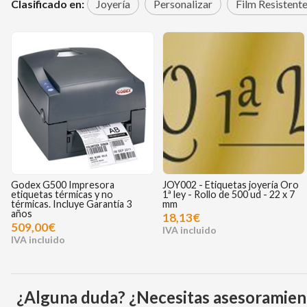
Clasificado en:
Joyería
Personalizar
Film Resistent
Godex G500 Impresora
JOY002 - Etiquetas joyería Oro
etiquetas térmicas y no
1ª ley - Rollo de 500 ud - 22 x 7
térmicas. Incluye Garantía 3
mm
años
18,13€
509,00€
¿Alguna duda? ¿Necesitas asesoramien