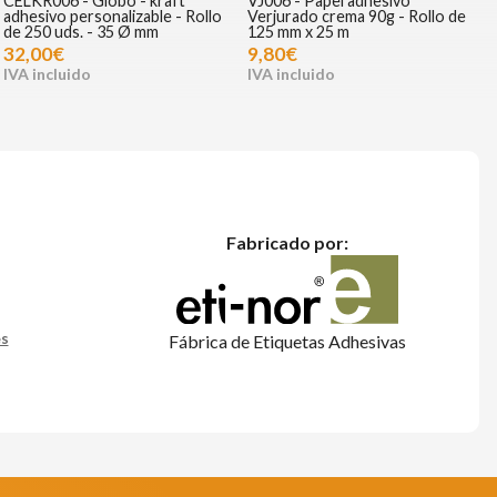
CELKR006 - Globo - kraft
VJ006 - Papel adhesivo
adhesivo personalizable - Rollo
Verjurado crema 90g - Rollo de
de 250 uds. - 35 Ø mm
125 mm x 25 m
32,00€
9,80€
Fabricado por:
es
Fábrica de Etiquetas Adhesivas