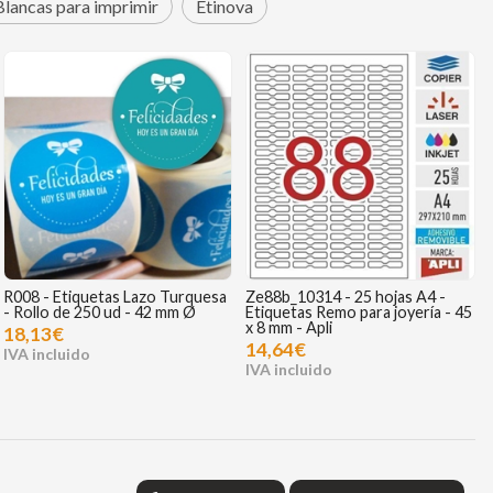
Blancas para imprimir
Etinova
R008 - Etiquetas Lazo Turquesa
Ze88b_10314 - 25 hojas A4 -
- Rollo de 250 ud - 42 mm Ø
Etiquetas Remo para joyería - 45
x 8 mm - Apli
18,13€
14,64€