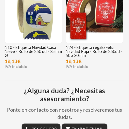
N10 - Etiqueta Navidad Casa
N24 - Etiqueta regalo Feliz
R
Nieve - Rollo de 250 ud - 35 mm
Navidad Roja - Rollo de 250ud -
R
Ø
50 x 30 mm
18,13€
18,13€
¿Alguna duda? ¿Necesitas
asesoramiento?
Ponte en contacto con nosotros y resolveremos tus
dudas.
986 536 023
ENVIAR EMAIL