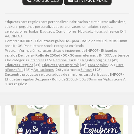
Etiquetas para regalos para personalizar. Fabricación de etiquetas adhesivas,
stickers, pegatinas personalizadas para envases, embalajes, regalos,
celebraciones, bodas, Bautizos, Comuniones, Navidad.. Hojas adhesivas DIN
A4, DIN A3....
Comprar
INF007 - Etiquetas regalos De...para - Rollo de 250ud - 50 x 30 mm
por
18,13
€
. Producto en stock, recogida en tienda.
Precio, información, características e imágenes de
INF007 - Etiquetas
regalos De...para - Rollo de 250ud - 50 x 30 mm
referencia INF007, pertenece
a las categorías
Infantiles
(16),
Personalizar
(35),
Regalos originales
(42),
Etiquetas Regalos
(31),
Etiquetas para Imprimir
(38),
Para regalos
(97),
Para
niños/niñas
(46) y
Aplicaciones
(26) y a la marca
Etinova
(193).
Encuentra productos relacionados y de similares características a
INF007 -
Etiquetas regalos De...para - Rollo de 250ud - 50 x 30 mm
en "Aplicaciones",
"Para regalos".