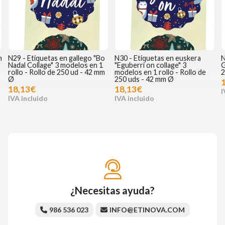
n
N29 - Etiquetas en gallego "Bo
N30 - Etiquetas en euskera
N
Nadal Collage" 3 modelos en 1
"Eguberri on collage" 3
G
rollo - Rollo de 250 ud - 42 mm
modelos en 1 rollo - Rollo de
2
Ø
250 uds - 42 mm Ø
18,13€
18,13€
¿Necesitas ayuda?
986 536 023
INFO@ETINOVA.COM