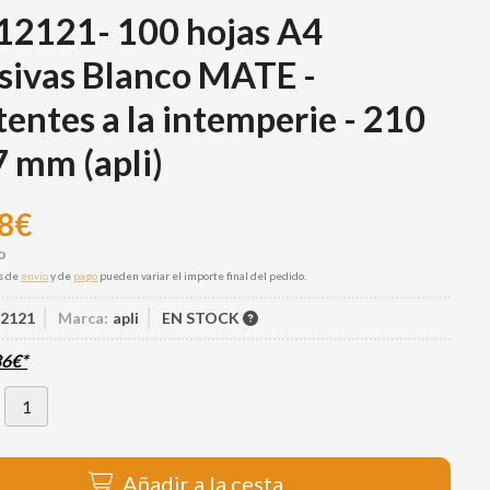
12121- 100 hojas A4
sivas Blanco MATE -
tentes a la intemperie - 210
7 mm
(apli)
8
€
s de
envío
y de
pago
pueden variar el importe final del pedido.
12121
Marca:
apli
EN STOCK
86
€
*
Añadir a la cesta