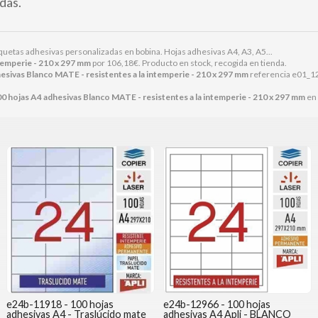
das.
uetas adhesivas personalizadas en bobina. Hojas adhesivas A4, A3, A5...
temperie - 210 x 297 mm
por
106,18
€
. Producto en stock, recogida en tienda.
sivas Blanco MATE - resistentes a la intemperie - 210 x 297 mm
referencia e01_12
 hojas A4 adhesivas Blanco MATE - resistentes a la intemperie - 210 x 297 mm
en 
e24b-11918 - 100 hojas
e24b-12966 - 100 hojas
adhesivas A4 - Traslúcido mate
adhesivas A4 Apli - BLANCO