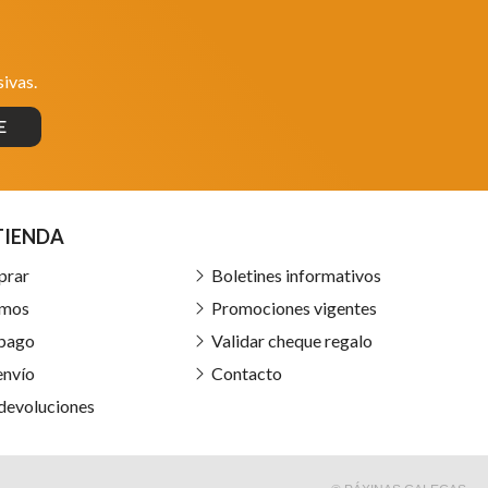
ivas.
E
TIENDA
prar
Boletines informativos
omos
Promociones vigentes
 pago
Validar cheque regalo
envío
Contacto
 devoluciones