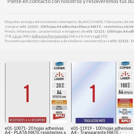
Ponte en contacto con nosotros y resolveremos tus du
Etiquetas en hojas A4 resistentes intemperie. BLANCO MATE. Fabricantes de etiq
Comprar
e01-12121- 100 hojas A4 adhesivas Blanco MATE - resistentes a la in
Precio, información, características e imágenes de
e01-12121- 100 hojas A4 adhe
(74),
Láser
(66) y
Adhesivo Permanente
(66) y a la marca
apli
(33).
Encuentra productos relacionados y de similares características a
e01-12121- 100
e01-10071- 20 hojas adhesivas
e01-11919 - 100 hojas adhesivas
A4 - PLATA MATE resistentes a
A4 - Transparente MATE -