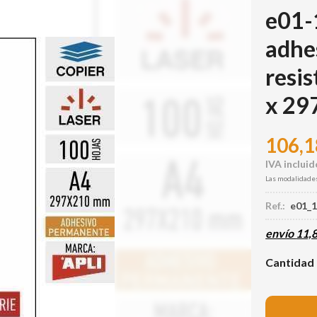
e01-
adhe
resis
x 29
106,1
Las modalidade
Ref.:
e01_
envío
11,
Cantidad