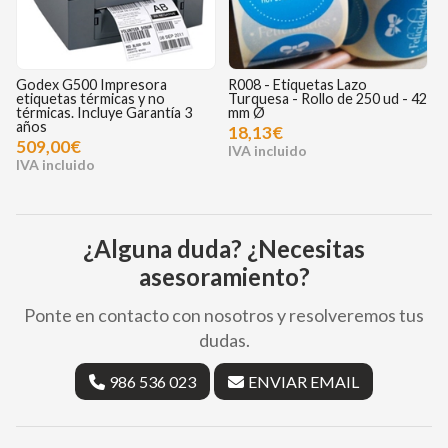
Godex G500 Impresora
R008 - Etiquetas Lazo
R
etiquetas térmicas y no
Turquesa - Rollo de 250 ud - 42
C
térmicas. Incluye Garantía 3
mm Ø
3
años
18,13€
509,00€
¿Alguna duda? ¿Necesitas
asesoramiento?
Ponte en contacto con nosotros y resolveremos tus
dudas.
986 536 023
ENVIAR EMAIL