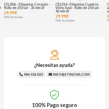
CEL006 - Etiquetas Corazón -
CEL016- Etiquetas Cuadros
C
0
Rollo de 250 ud - 35 mm Ø
Vichy Azul - Rollo de 250 ud -
a
42 mm Ø
u
29,98€
29,98€
¿Necesitas ayuda?
986 536 023
INFO@ETINOVA.COM
100%
Pago seguro