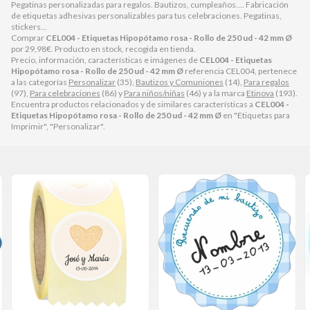
Pegatinas personalizadas para regalos. Bautizos, cumpleaños.... Fabricación
de etiquetas adhesivas personalizables para tus celebraciones. Pegatinas,
stickers...
Comprar
CEL004 - Etiquetas Hipopótamo rosa - Rollo de 250 ud - 42 mm Ø
por
29,98
€
. Producto en stock, recogida en tienda.
Precio, información, características e imágenes de
CEL004 - Etiquetas
Hipopótamo rosa - Rollo de 250 ud - 42 mm Ø
referencia CEL004, pertenece
a las categorías
Personalizar
(35),
Bautizos y Comuniones
(14),
Para regalos
(97),
Para celebraciones
(86) y
Para niños/niñas
(46) y a la marca
Etinova
(193).
Encuentra productos relacionados y de similares características a
CEL004 -
Etiquetas Hipopótamo rosa - Rollo de 250 ud - 42 mm Ø
en "Etiquetas para
Imprimir", "Personalizar".